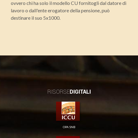
ovvero chi ha solo il modello CU fornitogli dal datore di
lavoro o dall'ente erogatore della pensione, può
destinare il suo 5x1000.
RISORSE
DIGITALI
OPA SNB