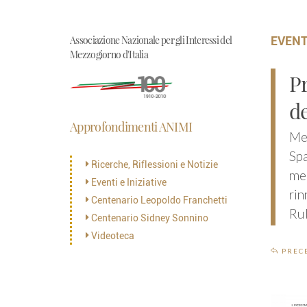
Associazione Nazionale per gli Interessi del
EVENT
Mezzogiorno d'Italia
Pr
de
Approfondimenti ANIMI
Mer
Spa
Ricerche, Riflessioni e Notizie
mer
Eventi e Iniziative
rin
Centenario Leopoldo Franchetti
Ru
Centenario Sidney Sonnino
Videoteca
PREC