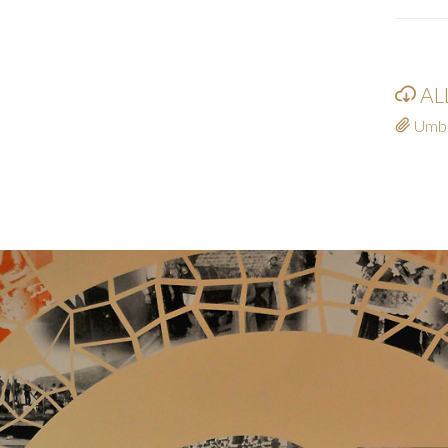
AL
Umber