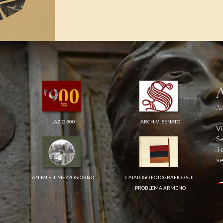
As
LAZIO 900
ARCHIVI SENATO
Vi
Se
Te
se
ANIMI E IL MEZZOGIORNO
CATALOGO FOTOGRAFICO SUL
PROBLEMA ARMENO