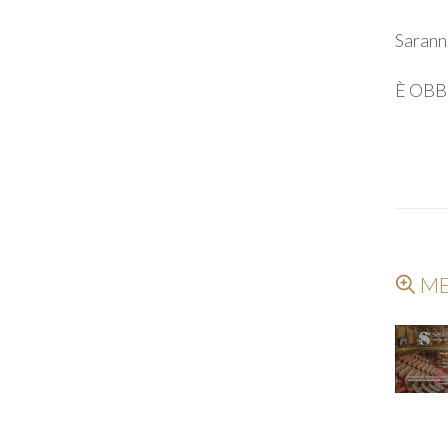
Saranno
È OBB
ME